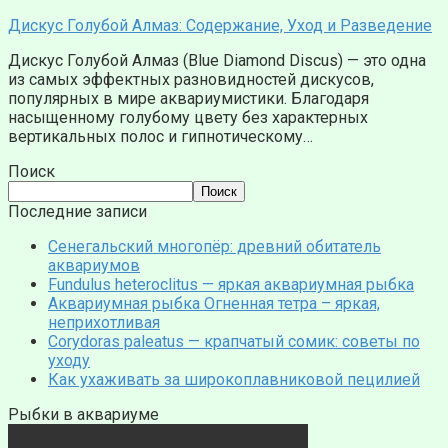
Дискус Голубой Алмаз: Содержание, Уход и Разведение
Дискус Голубой Алмаз (Blue Diamond Discus) — это одна
из самых эффектных разновидностей дискусов,
популярных в мире аквариумистики. Благодаря
насыщенному голубому цвету без характерных
вертикальных полос и гипнотическому…
Поиск
Поиск
Последние записи
Сенегальский многопёр: древний обитатель
аквариумов
Fundulus heteroclitus — яркая аквариумная рыбка
Аквариумная рыбка Огненная тетра – яркая,
неприхотливая
Corydoras paleatus — крапчатый сомик: советы по
уходу
Как ухаживать за широкоплавниковой пецилией
Рыбки в аквариуме