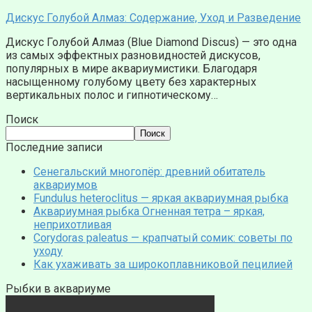
Дискус Голубой Алмаз: Содержание, Уход и Разведение
Дискус Голубой Алмаз (Blue Diamond Discus) — это одна
из самых эффектных разновидностей дискусов,
популярных в мире аквариумистики. Благодаря
насыщенному голубому цвету без характерных
вертикальных полос и гипнотическому…
Поиск
Поиск
Последние записи
Сенегальский многопёр: древний обитатель
аквариумов
Fundulus heteroclitus — яркая аквариумная рыбка
Аквариумная рыбка Огненная тетра – яркая,
неприхотливая
Corydoras paleatus — крапчатый сомик: советы по
уходу
Как ухаживать за широкоплавниковой пецилией
Рыбки в аквариуме