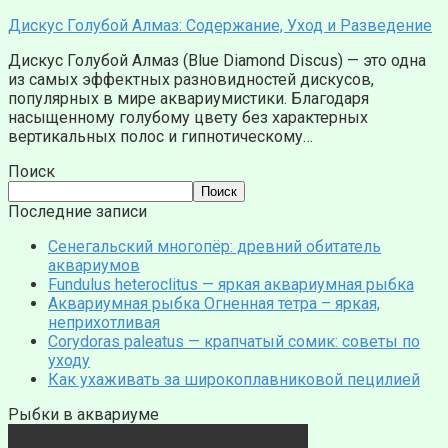
Дискус Голубой Алмаз: Содержание, Уход и Разведение
Дискус Голубой Алмаз (Blue Diamond Discus) — это одна
из самых эффектных разновидностей дискусов,
популярных в мире аквариумистики. Благодаря
насыщенному голубому цвету без характерных
вертикальных полос и гипнотическому…
Поиск
Поиск
Последние записи
Сенегальский многопёр: древний обитатель
аквариумов
Fundulus heteroclitus — яркая аквариумная рыбка
Аквариумная рыбка Огненная тетра – яркая,
неприхотливая
Corydoras paleatus — крапчатый сомик: советы по
уходу
Как ухаживать за широкоплавниковой пецилией
Рыбки в аквариуме